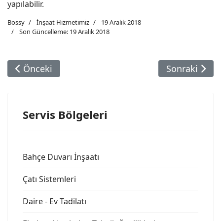
yapılabilir.
Bossy
İnşaat Hizmetimiz
19 Aralık 2018
Son Güncelleme: 19 Aralık 2018
Önceki Makale: Çatı Sistemleri
Sonraki Maka
Önceki
Sonraki
Servis Bölgeleri
Bahçe Duvarı İnşaatı
Çatı Sistemleri
Daire - Ev Tadilatı