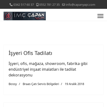
0342 517 60 37
0552 781 27 35
info@capanyapi.com
İşyeri Ofis Tadilatı
İşyeri, ofis, mağaza, showroom, fabrika gibi
endüstriyel inşaat imalatları ile tadilat
dekorasyonu
Bossy
Braas Çatı Servis Bölgeleri
19 Aralık 2018