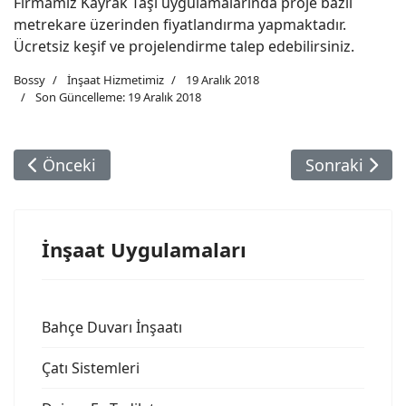
Firmamız Kayrak Taşı uygulamalarında proje bazlı
metrekare üzerinden fiyatlandırma yapmaktadır.
Ücretsiz keşif ve projelendirme talep edebilirsiniz.
Bossy
İnşaat Hizmetimiz
19 Aralık 2018
Son Güncelleme: 19 Aralık 2018
Önceki Makale: İstinat Duvarı
Sonraki Maka
Önceki
Sonraki
İnşaat Uygulamaları
Bahçe Duvarı İnşaatı
Çatı Sistemleri