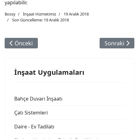
yapılabilir.
Bossy
İnşaat Hizmetimiz
19 Aralık 2018
Son Güncelleme: 19 Aralık 2018
Önceki Makale: Çatı Sistemleri
Sonraki Maka
Önceki
Sonraki
İnşaat Uygulamaları
Bahçe Duvarı İnşaatı
Çatı Sistemleri
Daire - Ev Tadilatı